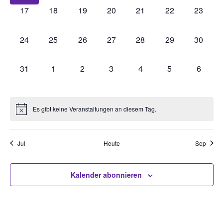
0
0
0
0
0
0
0
17
18
19
20
21
22
23
Veranstaltungen,
Veranstaltungen,
Veranstaltungen,
Veranstaltungen,
Veranstaltungen,
Veranstaltungen
Veranst
0
0
0
0
0
0
0
24
25
26
27
28
29
30
Veranstaltungen,
Veranstaltungen,
Veranstaltungen,
Veranstaltungen,
Veranstaltungen,
Veranstaltungen
Veranst
0
0
0
0
0
0
0
31
1
2
3
4
5
6
Veranstaltungen,
Veranstaltungen,
Veranstaltungen,
Veranstaltungen,
Veranstaltungen,
Veranstaltungen
Veranst
Es gibt keine Veranstaltungen an diesem Tag.
Jul
Heute
Sep
Kalender abonnieren